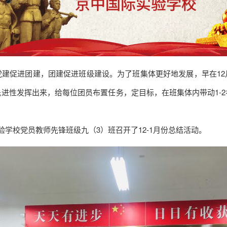
党建促进团建，团建促进班级建设。为了班集体更好地发展，早在12
进性发挥出来，给每位团员布置任务，定目标，在班集体内带动1-
验学校党员教师先锋班级九（3）班召开了12-1月份总结活动。