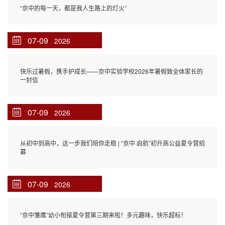
“京中的每一天，都是我人生路上的灯火”
07-09
2026
快乐过暑假，携手护成长——京中实验学校2026年暑假致全体家长的
一封信
07-09
2026
从初中到高中，这一步我们陪你走稳 | “京中·启航”初升高公益夏令营招
募
07-09
2026
“京中雏鹰”幼小衔接夏令营第三期来啦！多元趣味，快乐超标！