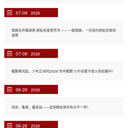
07-09
2026
锦旗无声载谢意 耕耘有爱育芳华—— 一面锦旗，一份双向奔赴的家校
温情
07-09
2026
鲲鹏乘风起，少年正当时|2026“京中鲲鹏”小升初夏令营火热招募中！
06-29
2026
闯关、集章、赢奖品——这场期末测评有点不一样！
06-26
2026