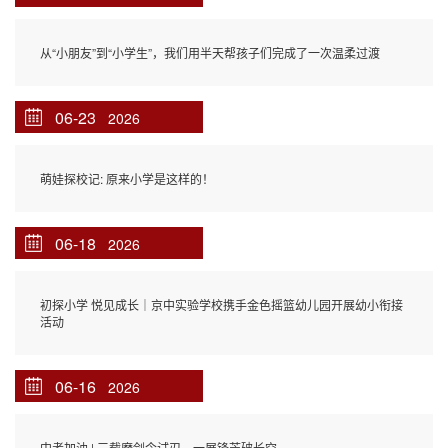
从“小朋友”到“小学生”，我们用半天帮孩子们完成了一次温柔过渡
06-23
2026
萌娃探校记: 原来小学是这样的！
06-18
2026
初探小学 悦见成长｜京中实验学校携手金色摇篮幼儿园开展幼小衔接
活动
06-16
2026
中考加油 | 三载磨剑今试刃，一展锋芒破长空